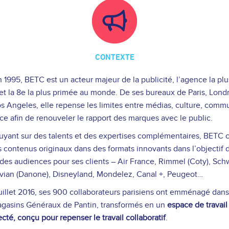
CONTEXTE
 1995, BETC est un acteur majeur de la publicité, l’agence la pl
et la 8e la plus primée au monde. De ses bureaux de Paris, Lond
os Angeles, elle repense les limites entre médias, culture, comm
e afin de renouveler le rapport des marques avec le public.
uyant sur des talents et des expertises complémentaires, BETC c
s contenus originaux dans des formats innovants dans l’objectif d
des audiences pour ses clients – Air France, Rimmel (Coty), Sc
vian (Danone), Disneyland, Mondelez, Canal +, Peugeot…
uillet 2016, ses 900 collaborateurs parisiens ont emménagé dans
gasins Généraux de Pantin, transformés en un
espace de travail
cté, conçu pour repenser le travail collaboratif
.