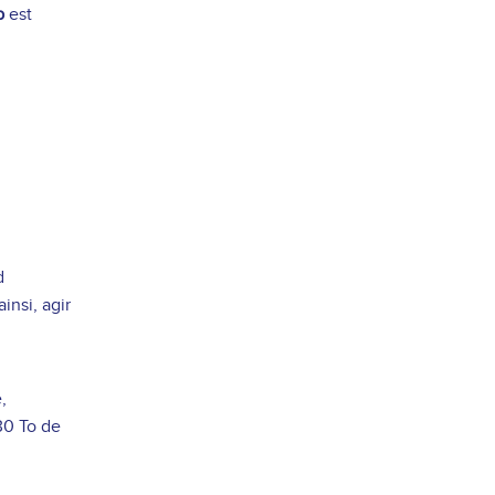
b
est
d
insi, agir
,
30 To de