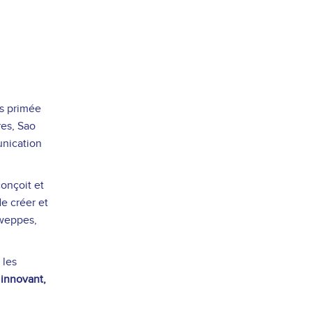
us primée
res, Sao
unication
onçoit et
e créer et
hweppes,
 les
 innovant,