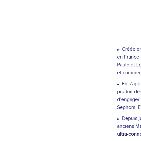
Créée en
en France 
Paulo et L
et commerc
En s’app
produit de
d’engager 
Sephora, E
Depuis j
anciens Ma
ultra-conne