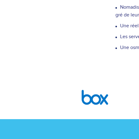
Nomadism
gré de leu
Une réel
Les serve
Une osmo