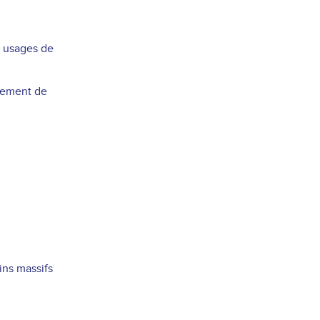
s usages de
iement de
ins massifs