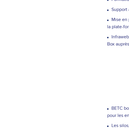
Support 
Mise en 
la plate-f
Infraweb
Box auprès 
BETC bou
pour les en
Les silo