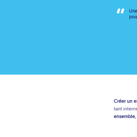
Une 
pou
Créer un e
tant inter
ensemble,