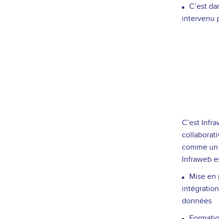
C’est da
intervenu 
C’est Infr
collaborati
comme u
Infraweb e
Mise en 
intégratio
données
Formatio